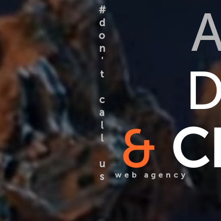
#
d
o
n
'
D
t
c
a
&
C
l
l
u
web a​gency
s